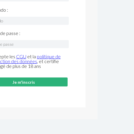
do :
de passe :
epte les
CGU
et la
politique de
ction des données
, et certifie
âgé de plus de 18 ans