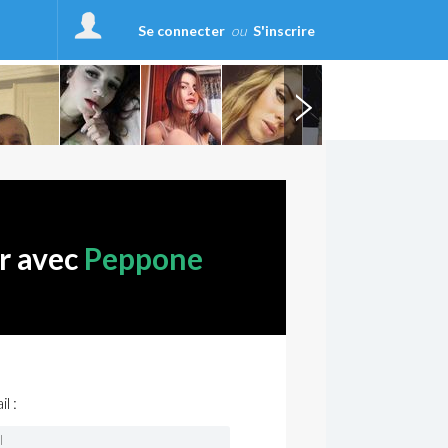
Se connecter
ou
S'inscrire
r avec
Peppone
l :